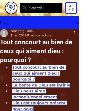
ME
NU
Post
repent3guiana
1 mai 2023
11 min de lecture
Tout concourt au bien de
ceux qui aiment dieu :
pourquoi ?
Tout concourt au bien de 
ceux qui aiment dieu : 
pourquoi ?
La bonté de Dieu est infinie
Dieu nous aime 
inconditionnellement
Dieu est toujours présent 
pour nous