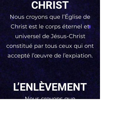
CHRIST
Nous croyons que l’Église de
Christ est le corps éternel et
universel de Jésus-Christ
constitué par tous ceux qui ont
accepté l’œuvre de l’expiation.
L’ENLÈVEMENT
Nous croyons que
l’enlèvement est l’imminent
retour avant le millénaire, de
Jésus-Christ pour Sa Sainte
Église, lorsque les morts en