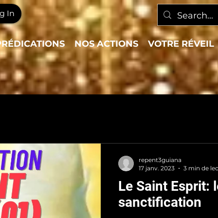
g In
PRÉDICATIONS
NOS ACTIONS
VOTRE RÉVEIL
repent3guiana
17 janv. 2023
3 min de le
Le Saint Esprit: 
sanctification