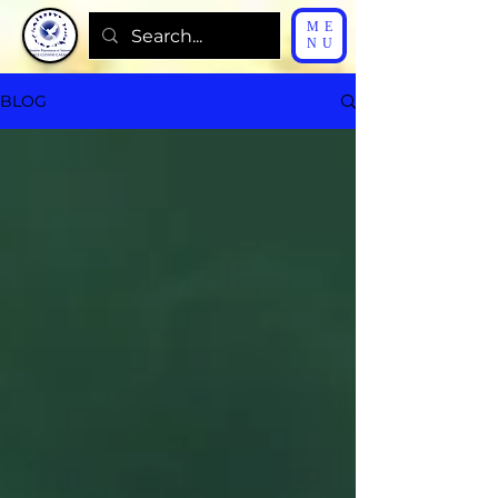
ME
NU
BLOG